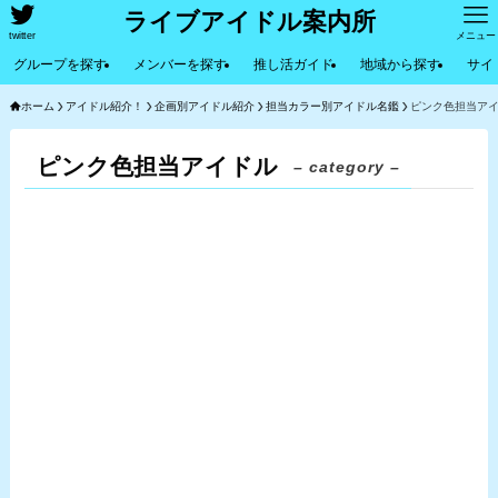
ライブアイドル案内所
twitter
メニュー
グループを探す
メンバーを探す
推し活ガイド
地域から探す
サイ
ホーム
アイドル紹介！
企画別アイドル紹介
担当カラー別アイドル名鑑
ピンク色担当ア
ピンク色担当アイドル
– category –