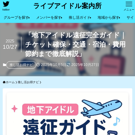
ライブアイドル案内所
twitter
メニュー
グループを探す
メンバーを探す
推し活ガイド
地域から探す
サイ
「地下アイドル遠征完全ガイド｜
2025
チケット確保・交通・宿泊・費用
10/27
節約まで徹底解説」
2025年10月5日
2025年10月27日
推し活お得ナビ
ホーム
推し活お得ナビ