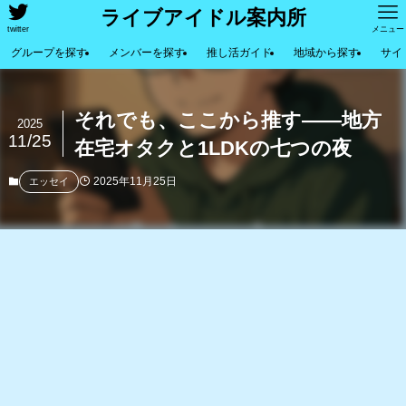
ライブアイドル案内所
twitter
メニュー
グループを探す
メンバーを探す
推し活ガイド
地域から探す
サイ
それでも、ここから推す――地方
2025
11/25
在宅オタクと1LDKの七つの夜
2025年11月25日
エッセイ