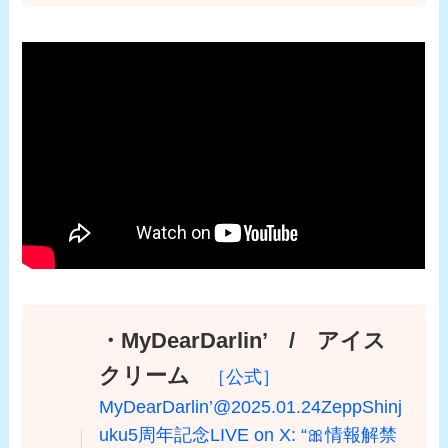
・MyDearDarlin’ / アイス
クリーム
［公式］
MyDearDarlin’@2025.01.24ZeppShinj
uku5周年記念LIVE on X: “🎀情報解禁