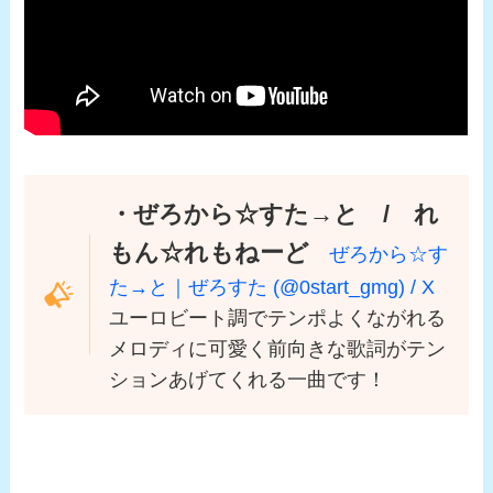
・ぜろから☆すた→と / れ
もん☆れもねーど
ぜろから☆す
た→と｜ぜろすた (@0start_gmg) / X
ユーロビート調でテンポよくながれる
メロディに可愛く前向きな歌詞がテン
ションあげてくれる一曲です！