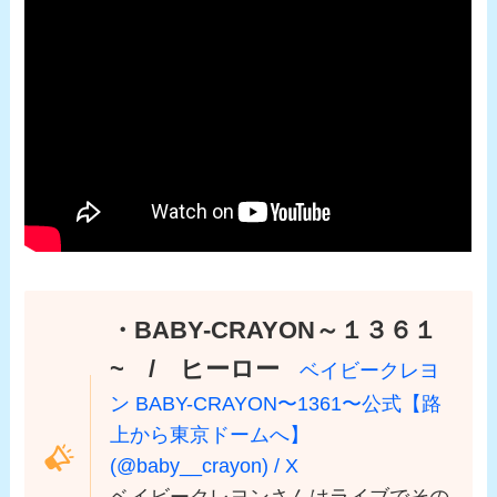
・BABY-CRAYON～１３６１
~ / ヒーロー
ベイビークレヨ
ン BABY-CRAYON〜1361〜公式【路
上から東京ドームへ】
(@baby__crayon) / X