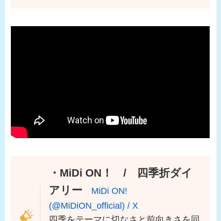
・MiDi ON！ / 四季折ダイ
アリー
MiDi ON!
(@MiDiON_official) / X
四季をテーマに切なさと前向きさを同