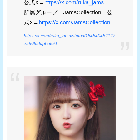
公式X→
https://x.com/ruka_jams
所属グループ JamsCollection 公
式X→
https://x.com/JamsCollection
https://x.com/ruka_jams/status/184540452127
2590555/photo/1