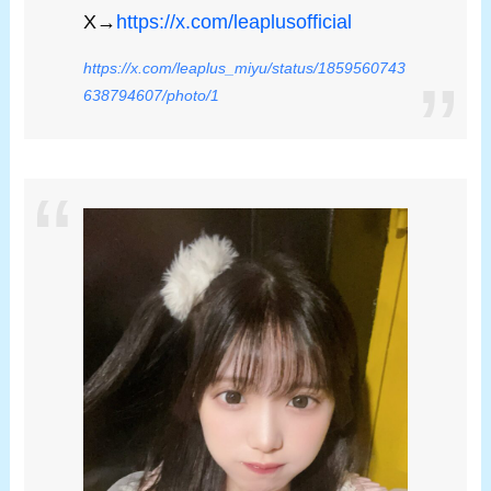
X→
https://x.com/leaplusofficial
https://x.com/leaplus_miyu/status/1859560743
638794607/photo/1