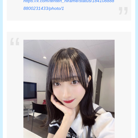
https://x.com/tenten_hirame/status/184108888
8800231433/photo/1