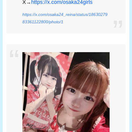
X→
https://x.com/osaka24girls
https://x.com/osaka24_reina/status/18630279
83361122800/photo/1