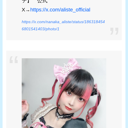
テ】 公式
X→
https://x.com/aliste_official
https://x.com/nanaka_aliste/status/186318454
6801541403/photo/1