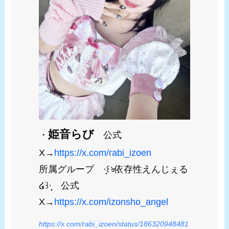
姫音らび
・
公式
X→
https://x.com/rabi_izoen
所属グループ ·̩͙꒰ঌ依存性えんじぇる
໒꒱·̩͙ 公式
X→
https://x.com/izonsho_angel
https://x.com/rabi_izoen/status/186320948481