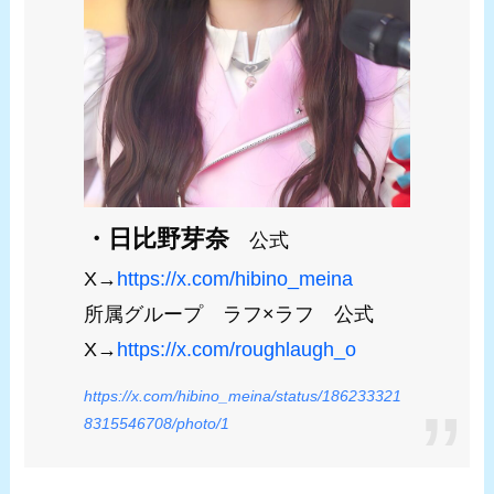
・日比野芽奈
公式
X→
https://x.com/hibino_meina
所属グループ ラフ×ラフ 公式
X→
https://x.com/roughlaugh_o
https://x.com/hibino_meina/status/186233321
8315546708/photo/1