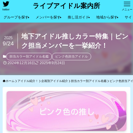
ライブアイドル案内所
twitter
メニュー
グループを探す
メンバーを探す
推し活ガイド
地域から探す
サイ
地下アイドル推しカラー特集｜ピン
2025
9/24
ク担当メンバーを一挙紹介！
担当カラー別アイドル名鑑
ピンク色担当アイドル
2024年12月16日
2025年9月24日
ホーム
アイドル紹介！
企画別アイドル紹介
担当カラー別アイドル名鑑
ピンク色担当ア