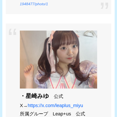
1948477/photo/1
・星崎みゆ
公式
X→
https://x.com/leaplus_miyu
所属グループ Leap+us 公式