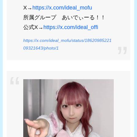
X→
https://x.com/ideal_mofu
所属グループ あいでぃーる！！
公式X→
https://x.com/ideal_offi
https://x.com/ideal_mofu/status/18620985221
09321643/photo/1