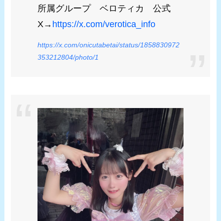
所属グループ ベロティカ 公式
X→
https://x.com/verotica_info
https://x.com/onicutabetai/status/1858830972
353212804/photo/1