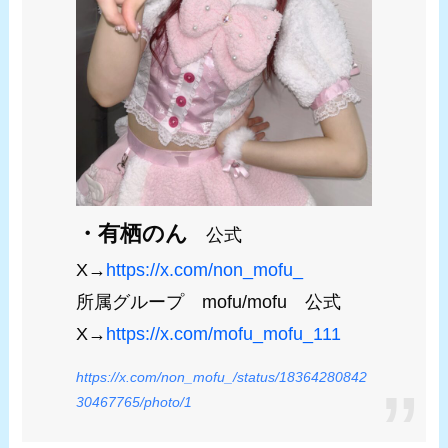
・有栖のん
公式
X→
https://x.com/non_mofu_
所属グループ mofu/mofu 公式
X→
https://x.com/mofu_mofu_111
https://x.com/non_mofu_/status/18364280842
30467765/photo/1