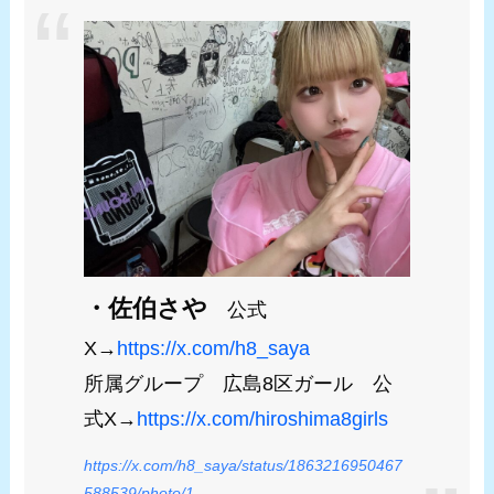
・佐伯さや
公式
X→
https://x.com/h8_saya
所属グループ 広島8区ガール 公
式X→
https://x.com/hiroshima8girls
https://x.com/h8_saya/status/1863216950467
588539/photo/1