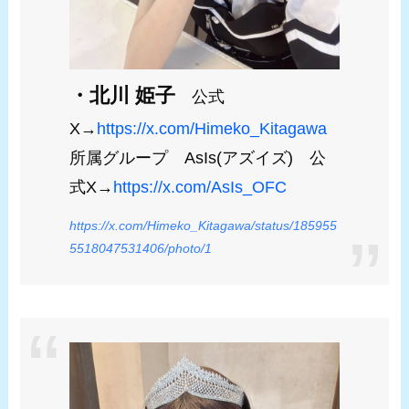
・北川 姫子
公式
X→
https://x.com/Himeko_Kitagawa
所属グループ AsIs(アズイズ) 公
式X→
https://x.com/AsIs_OFC
https://x.com/Himeko_Kitagawa/status/185955
5518047531406/photo/1