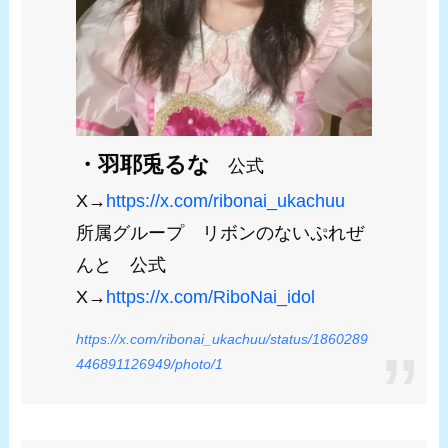
・羽耶兎るな
公式
X→
https://x.com/ribonai_ukachuu
所属グループ リボンのないぷれぜ
んと 公式
X→
https://x.com/RiboNai_idol
https://x.com/ribonai_ukachuu/status/1860289
446891126949/photo/1