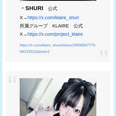
・SHURI
公式
X→
https://x.com/klaire_shuri
所属グループ KLAIRE 公式
X→
https://x.com/project_klaire
https://x.com/klaire_shuri/status/18598947775
94233312/photo/1