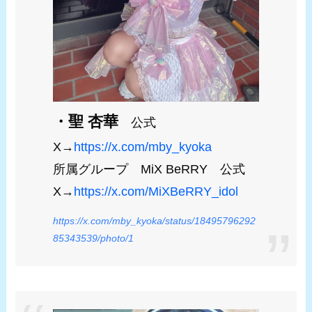
・聖 杏華
公式
X→
https://x.com/mby_kyoka
所属グループ MiX BeRRY 公式
X→
https://x.com/MiXBeRRY_idol
https://x.com/mby_kyoka/status/18495796292
85343539/photo/1