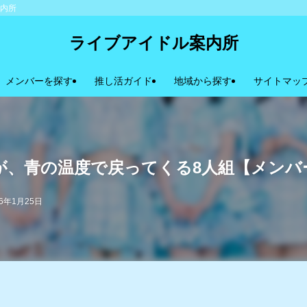
案内所
ライブアイドル案内所
メンバーを探す
推し活ガイド
地域から探す
サイトマッ
”が、青の温度で戻ってくる8人組【メン
26年1月25日