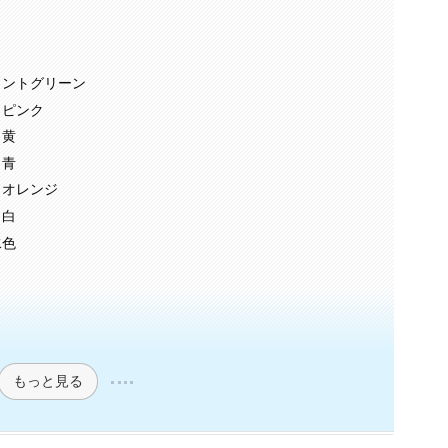
ミントグリーン
 ピンク
 黄
 青
 オレンジ
 白
水色
もっと見る