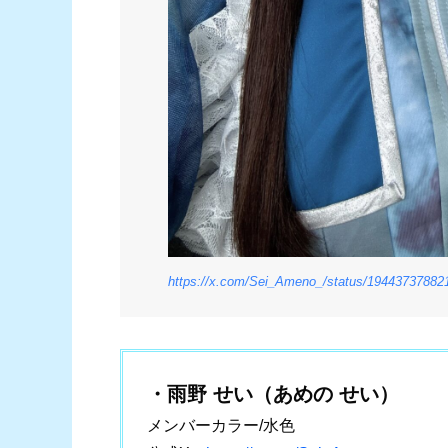
https://x.com/Sei_Ameno_/status/19443737882
・雨野 せい（あめの せい）
メンバーカラー/水色