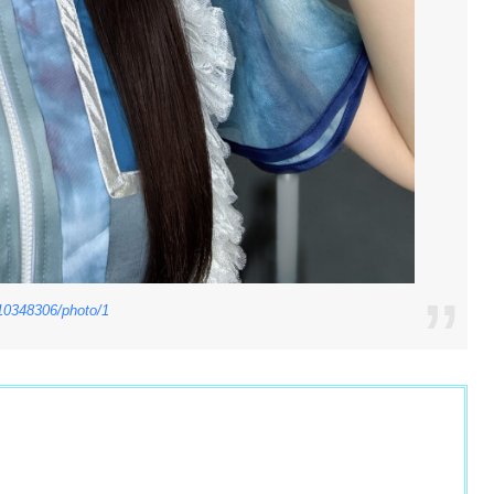
10348306/photo/1