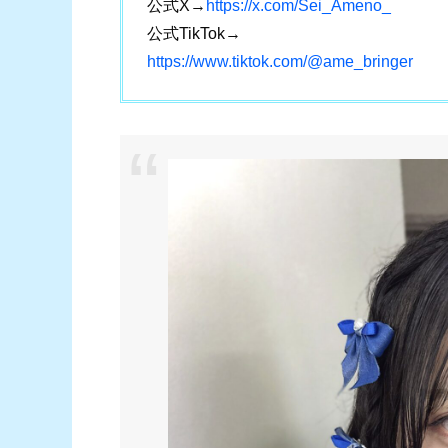
公式X→
https://x.com/Sei_Ameno_
公式TikTok→
https://www.tiktok.com/@ame_bringer