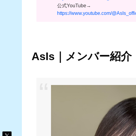
公式YouTube→
https://www.youtube.com/@AsIs_offi
AsIs｜メンバー紹介