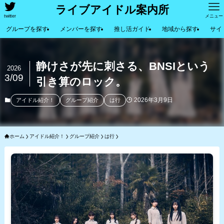
ライブアイドル案内所
twitter
メニュー
グループを探す
メンバーを探す
推し活ガイド
地域から探す
サイ
静けさが先に刺さる、BNSIという
2026
3/09
引き算のロック。
2026年3月9日
アイドル紹介！
グループ紹介
は行
ホーム
アイドル紹介！
グループ紹介
は行