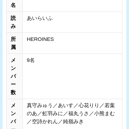
名
読
あいらいふ
み
所
HEROINES
属
メ
9名
ン
バ
ー
数
メ
真守みゅう／あいす／心花りり／若葉
ン
のあ／虹羽みに／福丸うさ／小熊まむ
バ
／空詩かれん／純嶺みき