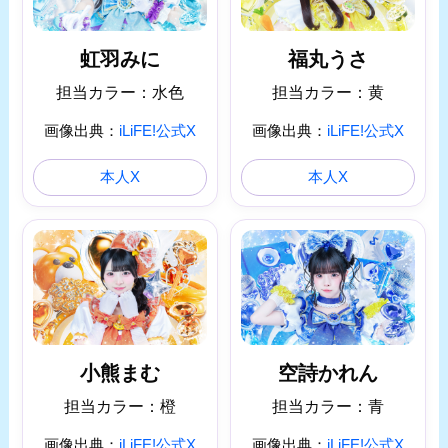
虹羽みに
福丸うさ
担当カラー：水色
担当カラー：黄
画像出典：
iLiFE!公式X
画像出典：
iLiFE!公式X
本人X
本人X
空詩かれん
小熊まむ
担当カラー：青
担当カラー：橙
画像出典：
iLiFE!公式X
画像出典：
iLiFE!公式X