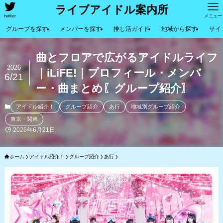
ライブアイドル案内所
twitter
メニュー
グループを探す
メンバーを探す
推し活ガイド
地域から探す
サイ
曲とフロアで広がるアイドルライフ
2026
｜iLiFE!｜プロフィール・メンバ
6/21
ー・曲まとめ〖グループ紹介〗
アイドル紹介！
グループ紹介
あ行
地域別グループ紹介
東京・関東
2026年6月21日
ホーム
アイドル紹介！
グループ紹介
あ行