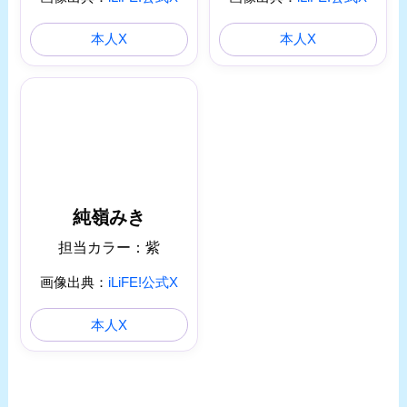
本人X
本人X
純嶺みき
担当カラー：紫
画像出典：
iLiFE!公式X
本人X