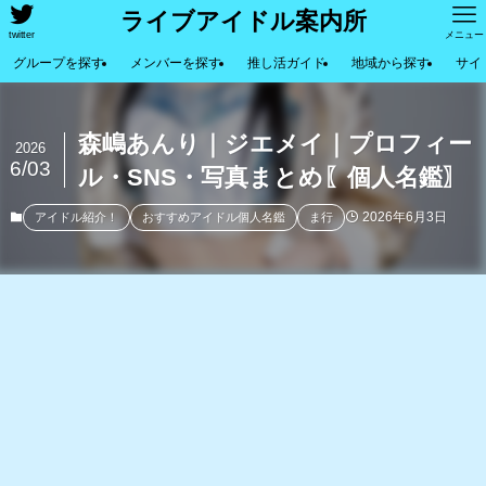
ライブアイドル案内所
twitter
メニュー
グループを探す
メンバーを探す
推し活ガイド
地域から探す
サイ
森嶋あんり｜ジエメイ｜プロフィー
2026
6/03
ル・SNS・写真まとめ〖個人名鑑〗
2026年6月3日
アイドル紹介！
おすすめアイドル個人名鑑
ま行