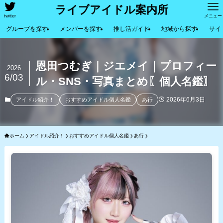
ライブアイドル案内所
twitter
メニュー
グループを探す
メンバーを探す
推し活ガイド
地域から探す
サイ
恩田つむぎ｜ジエメイ｜プロフィー
2026
6/03
ル・SNS・写真まとめ〖個人名鑑〗
2026年6月3日
アイドル紹介！
おすすめアイドル個人名鑑
あ行
ホーム
アイドル紹介！
おすすめアイドル個人名鑑
あ行