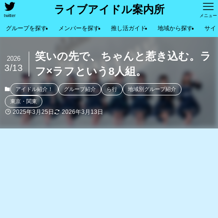
ライブアイドル案内所
twitter
メニュー
グループを探す
メンバーを探す
推し活ガイド
地域から探す
サイ
笑いの先で、ちゃんと惹き込む。ラ
2026
3/13
フ×ラフという8人組。
アイドル紹介！
グループ紹介
ら行
地域別グループ紹介
東京・関東
2025年3月25日
2026年3月13日