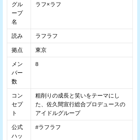
グル
ラフ×ラフ
ープ
名
読み
ラフラフ
拠点
東京
メン
8
バー
数
コン
粗削りの成長と笑いをテーマにし
セプ
た、佐久間宣行総合プロデュースの
ト
アイドルグループ
公式
#ラフラフ
ハッ