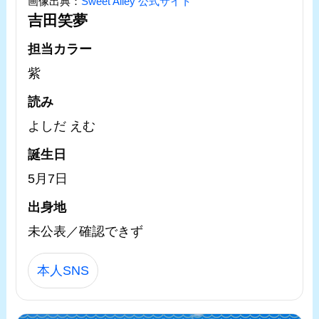
画像出典：
Sweet Alley 公式サイト
吉田笑夢
担当カラー
紫
読み
よしだ えむ
誕生日
5月7日
出身地
未公表／確認できず
本人SNS