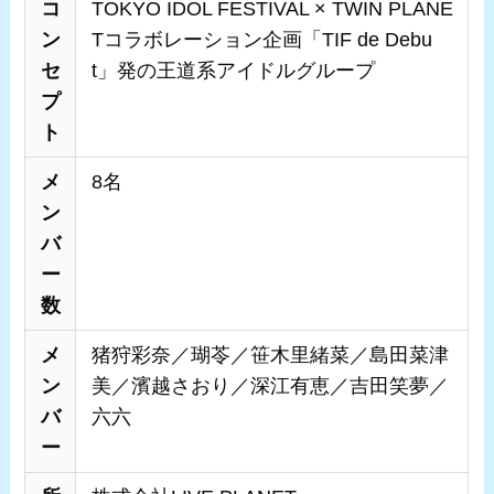
コ
TOKYO IDOL FESTIVAL × TWIN PLANE
ン
Tコラボレーション企画「TIF de Debu
セ
t」発の王道系アイドルグループ
プ
ト
メ
8名
ン
バ
ー
数
メ
猪狩彩奈／瑚苓／笹木里緒菜／島田菜津
ン
美／濱越さおり／深江有恵／吉田笑夢／
バ
六六
ー