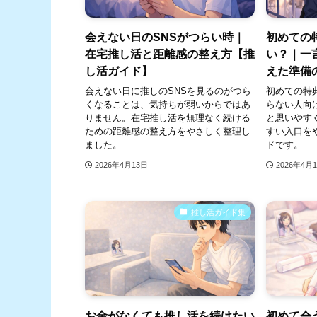
会えない日のSNSがつらい時｜
初めての
在宅推し活と距離感の整え方【推
い？｜一
し活ガイド】
えた準備
会えない日に推しのSNSを見るのがつら
初めての特
くなることは、気持ちが弱いからではあ
らない人向
りません。在宅推し活を無理なく続ける
と思いやす
ための距離感の整え方をやさしく整理し
すい入口を
ました。
ドです。
2026年4月13日
2026年4月
推し活ガイド集
お金がなくても推し活を続けたい
初めて会