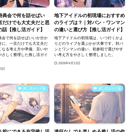
特典会で何を話せばい
地下アイドルの初現場におすすめ
言だけでも大丈夫だと思
のライブは？｜対バン・ワンマン
の話【推し活ガイド】
の違いと選び方【推し活ガイド】
典会で何を話せばいいか分か
地下アイドルの初現場は、いつ行くかよ
けに、一言だけでも大丈夫だ
りどのライブを選ぶかが大事です。対バ
くなる考え方や準備、言いや
ンとワンマンの違い、初参戦で選びやす
やさしく整理した推し活ガイ
い考え方をやさしく整理しました。
2026年4月13日
13日
推し活ガイド集
推し活ガイド集
う前にできる在宅推し活
遠征なしでも楽しめる推し活の作