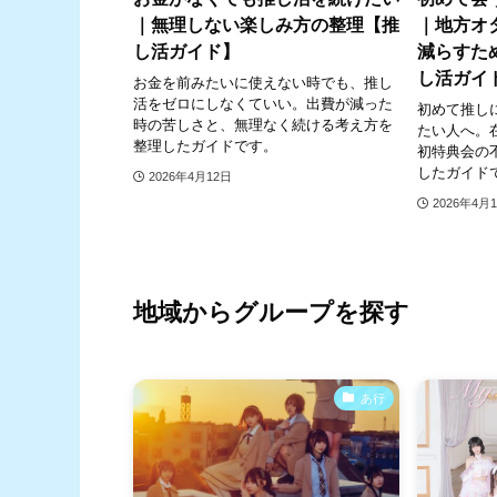
｜無理しない楽しみ方の整理【推
｜地方オ
し活ガイド】
減らすた
し活ガイ
お金を前みたいに使えない時でも、推し
活をゼロにしなくていい。出費が減った
初めて推し
時の苦しさと、無理なく続ける考え方を
たい人へ。
整理したガイドです。
初特典会の
したガイド
2026年4月12日
2026年4月
地域からグループを探す
あ行