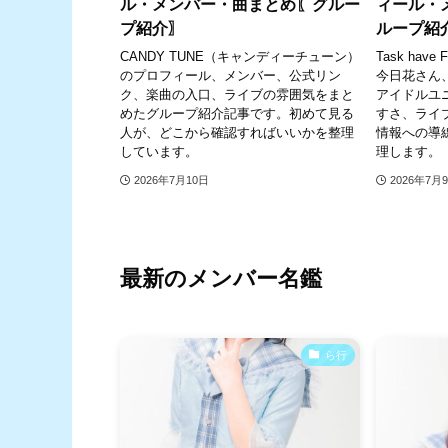
ル・メンバー・曲まとめ〖グルー
ィール・
プ紹介〗
ループ紹
CANDY TUNE（キャンディーチューン）
Task ha
のプロフィール、メンバー、公式リン
今日花さん
ク、楽曲の入口、ライブの雰囲気をまと
アイドルユ
めたグループ紹介記事です。初めて見る
すさ、ライ
人が、どこから確認すればいいかを整理
情報への導
しています。
理します。
2026年7月10日
2026年7月
最新のメンバー名鑑
ら行