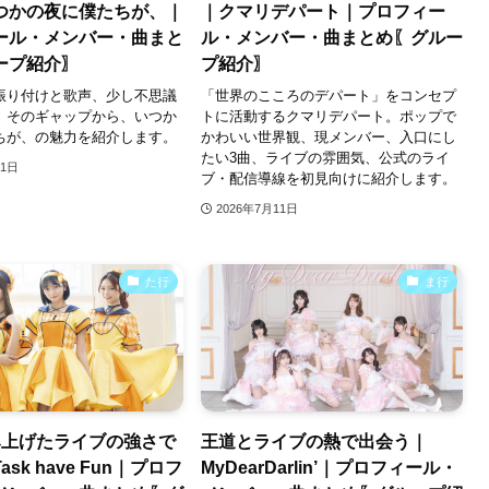
つかの夜に僕たちが、｜
｜クマリデパート｜プロフィー
ール・メンバー・曲まと
ル・メンバー・曲まとめ〖グルー
ープ紹介〗
プ紹介〗
振り付けと歌声、少し不思議
「世界のこころのデパート」をコンセプ
。そのギャップから、いつか
トに活動するクマリデパート。ポップで
ちが、の魅力を紹介します。
かわいい世界観、現メンバー、入口にし
たい3曲、ライブの雰囲気、公式のライ
21日
ブ・配信導線を初見向けに紹介します。
2026年7月11日
た行
ま行
み上げたライブの強さで
王道とライブの熱で出会う｜
sk have Fun｜プロフ
MyDearDarlin’｜プロフィール・