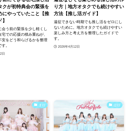
タクが初特典会の緊張を
り方｜地方オタクでも続けやすい
めにやっていたこと【推
方法【推し活ガイド】
ド】
遠征できない時期でも推し活をゼロにし
ないために。地方オタクでも続けやすい
に会う前の緊張を少し軽くし
楽しみ方と考え方を整理したガイドで
在宅での応援の積み重ねが、
す。
不安をどう和らげるかを整理
です。
2026年4月12日
12日
ま行
は行