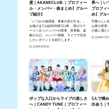
度｜AKANECLUB.｜プロフィー
界へ｜い
ル・メンバー・曲まとめ〖グルー
プロフィ
プ紹介〗
め〖グル
「いつかの放課後、青春の音がする。」
可愛らしい
を掲げる7人組AKANECLUB.。再びステ
な夜の世界
ージへ立つメンバーの背景、世界観、楽
の夜に僕た
曲の入口、メンバー情報、ライブで注目
2026年7月
したいポイントを紹介します。
2026年8月5日
か行
ポップな入口からライブの楽しさ
3人で積
へ｜CANDY TUNE｜プロフィー
出会う｜Ta