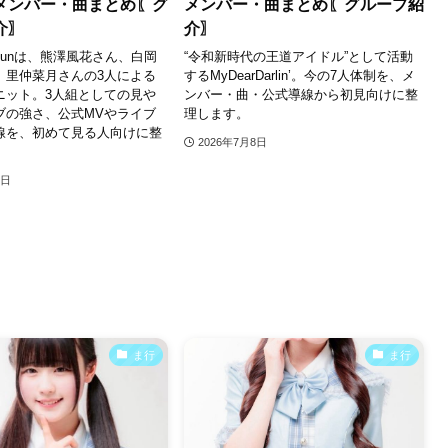
メンバー・曲まとめ〖グ
メンバー・曲まとめ〖グループ紹
介〗
介〗
ve Funは、熊澤風花さん、白岡
“令和新時代の王道アイドル”として活動
、里仲菜月さんの3人による
するMyDearDarlin’。今の7人体制を、メ
ニット。3人組としての見や
ンバー・曲・公式導線から初見向けに整
ブの強さ、公式MVやライブ
理します。
線を、初めて見る人向けに整
2026年7月8日
9日
ま行
ま行