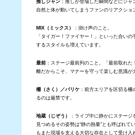
推しジャン
：推しが登場した瞬間などにジャ
自然と体が動いてしまうファンのリアクショ
MIX（ミックス）
：掛け声のこと。
「タイガー！ファイヤー！」といった合いの
するスタイルも増えています。
最前
：ステージ最前列のこと。「最前取れた
離だからこそ、マナーを守って楽しむ意識が
柵（さく）／バリケ
：前方エリアを区切る柵
るのは厳禁です。
地蔵（じぞう）
：ライブ中に静かにステージ
見つめるその姿勢は“静の熱量”とも呼ばれて
もまた現場を支える大切な存在として受け入