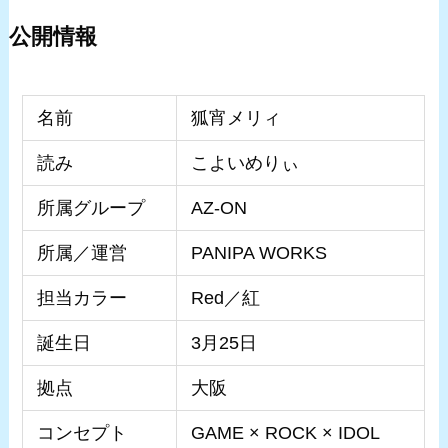
公開情報
名前
狐宵メリィ
読み
こよいめりぃ
所属グループ
AZ-ON
所属／運営
PANIPA WORKS
担当カラー
Red／紅
誕生日
3月25日
拠点
大阪
コンセプト
GAME × ROCK × IDOL