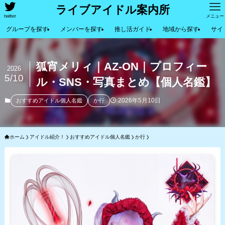
ライブアイドル案内所
twitter
メニュー
グループを探す
メンバーを探す
推し活ガイド
地域から探す
サイ
狐宵メリィ｜AZ-ON｜プロフィー
2026
5/10
ル・SNS・写真まとめ【個人名鑑】
2026年5月10日
おすすめアイドル個人名鑑
か行
ホーム
アイドル紹介！
おすすめアイドル個人名鑑
か行