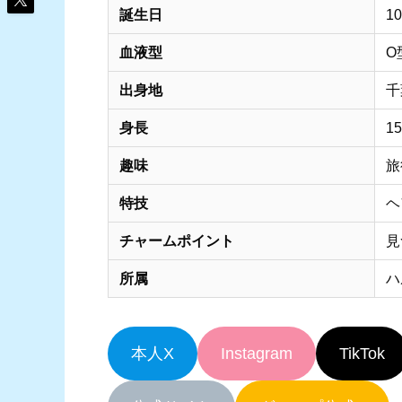
誕生日
1
血液型
O
出身地
千
身長
1
趣味
旅
特技
ヘ
チャームポイント
見
所属
ハ
本人X
Instagram
TikTok