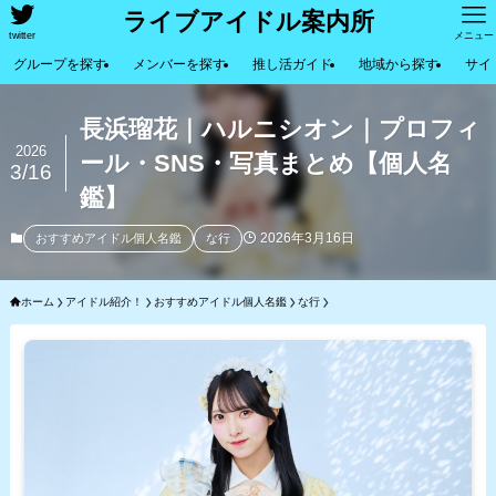
ライブアイドル案内所
twitter
メニュー
グループを探す
メンバーを探す
推し活ガイド
地域から探す
サイ
長浜瑠花｜ハルニシオン｜プロフィ
2026
ール・SNS・写真まとめ【個人名
3/16
鑑】
2026年3月16日
おすすめアイドル個人名鑑
な行
ホーム
アイドル紹介！
おすすめアイドル個人名鑑
な行