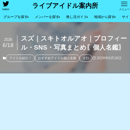
ライブアイドル案内所
twitter
メニュー
グループを探す
メンバーを探す
推し活ガイド
地域から探す
サイ
スズ｜スキトオルアオ｜プロフィー
2026
6/18
ル・SNS・写真まとめ〖個人名鑑〗
2026年6月18日
アイドル紹介！
おすすめアイドル個人名鑑
さ行