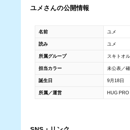
ユメさんの公開情報
名前
ユメ
読み
ユメ
所属グループ
スキトオ
担当カラー
未公表／
誕生日
9月18日
所属／運営
HUG P
SNS・リンク