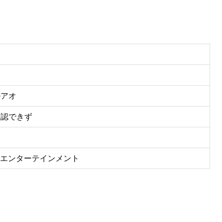
ルアオ
確認できず
RO エンターテインメント