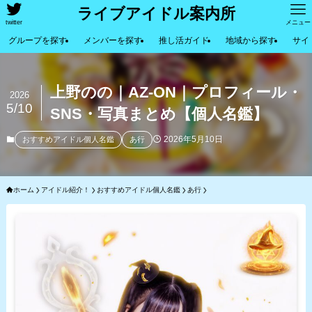
ライブアイドル案内所
twitter
メニュー
グループを探す
メンバーを探す
推し活ガイド
地域から探す
サイ
上野のの｜AZ-ON｜プロフィール・
2026
5/10
SNS・写真まとめ【個人名鑑】
2026年5月10日
おすすめアイドル個人名鑑
あ行
ホーム
アイドル紹介！
おすすめアイドル個人名鑑
あ行