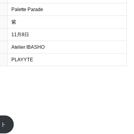
Palette Parade
紫
11月8日
Atelier IBASHO
PLAYYTE
イト