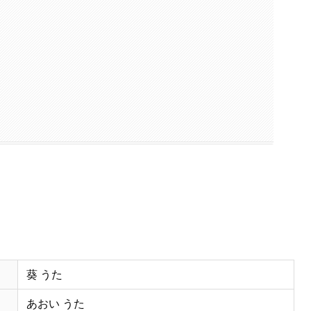
葵 うた
あおい うた