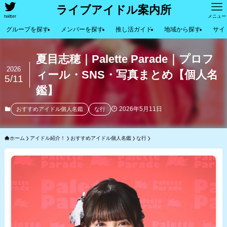
ライブアイドル案内所
twitter
メニュー
グループを探す
メンバーを探す
推し活ガイド
地域から探す
サイ
夏目志穂｜Palette Parade｜プロフ
2026
ィール・SNS・写真まとめ【個人名
5/11
鑑】
2026年5月11日
おすすめアイドル個人名鑑
な行
ホーム
アイドル紹介！
おすすめアイドル個人名鑑
な行