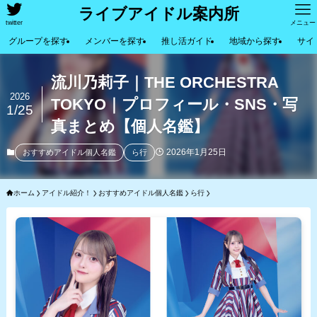
ライブアイドル案内所
twitter
メニュー
グループを探す
メンバーを探す
推し活ガイド
地域から探す
サイ
流川乃莉子｜THE ORCHESTRA
2026
TOKYO｜プロフィール・SNS・写
1/25
真まとめ【個人名鑑】
2026年1月25日
おすすめアイドル個人名鑑
ら行
ホーム
アイドル紹介！
おすすめアイドル個人名鑑
ら行