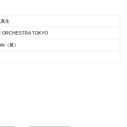
木真生
E ORCHESTRA TOKYO
rple（紫）