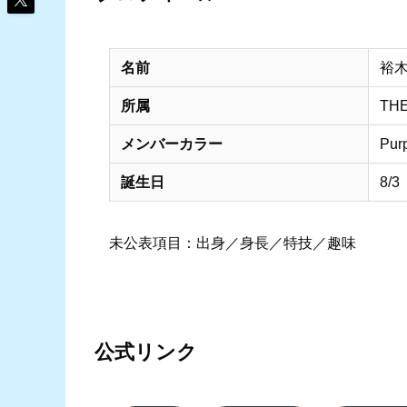
名前
裕
所属
TH
メンバーカラー
Pu
誕生日
8/3
未公表項目：出身／身長／特技／趣味
公式リンク