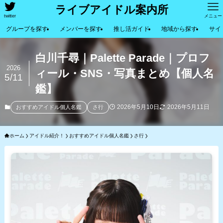
ライブアイドル案内所
twitter
メニュー
グループを探す
メンバーを探す
推し活ガイド
地域から探す
サイ
白川千尋｜Palette Parade｜プロフ
2026
ィール・SNS・写真まとめ【個人名
5/11
鑑】
2026年5月10日
2026年5月11日
おすすめアイドル個人名鑑
さ行
ホーム
アイドル紹介！
おすすめアイドル個人名鑑
さ行